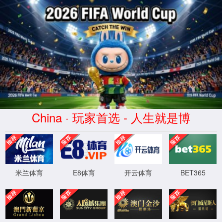
taptap188(正版游戏)官方网站
您访问的页面不存在或链接已损坏。请
尝试以下操作：
> 检查网址是否正确
> 尝试直接从
主页