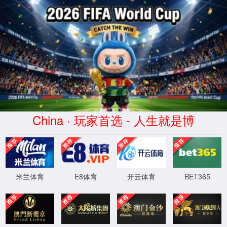
taptap188(正版游戏)官方网站
您访问的页面不存在或链接已损坏。请尝试以下操作：
> 检查网址是否正确
> 尝试直接从
主页
XML 地图